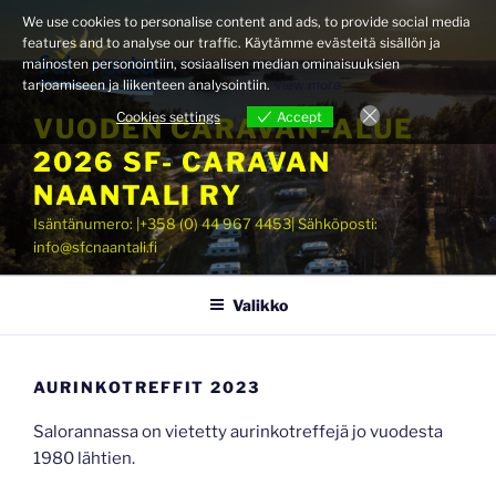
Siirry
We use cookies to personalise content and ads, to provide social media
sisältöön
features and to analyse our traffic. Käytämme evästeitä sisällön ja
mainosten personointiin, sosiaalisen median ominaisuuksien
tarjoamiseen ja liikenteen analysointiin.
View more
Cookies settings
Accept
VUODEN CARAVAN-ALUE
2026 SF- CARAVAN
NAANTALI RY
Isäntänumero: |+358 (0) 44 967 4453| Sähköposti:
info@sfcnaantali.fi
Valikko
AURINKOTREFFIT 2023
Salorannassa on vietetty aurinkotreffejä jo vuodesta
1980 lähtien.